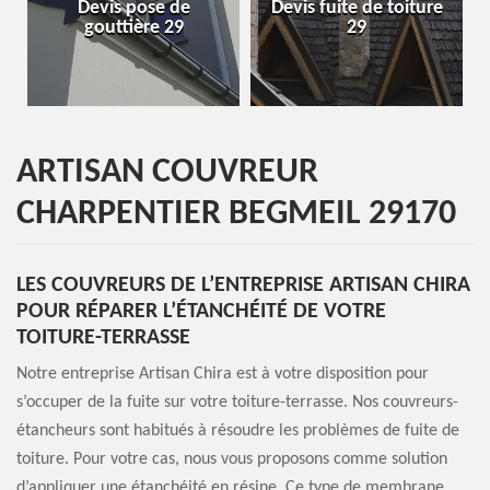
is pose de
Devis fuite de toiture
Entreprise d
uttière 29
29
29
ARTISAN COUVREUR
CHARPENTIER BEGMEIL 29170
LES COUVREURS DE L’ENTREPRISE ARTISAN CHIRA
POUR RÉPARER L’ÉTANCHÉITÉ DE VOTRE
TOITURE-TERRASSE
Notre entreprise Artisan Chira est à votre disposition pour
s’occuper de la fuite sur votre toiture-terrasse. Nos couvreurs-
étancheurs sont habitués à résoudre les problèmes de fuite de
toiture. Pour votre cas, nous vous proposons comme solution
d’appliquer une étanchéité en résine. Ce type de membrane