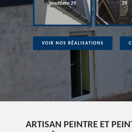
ure 29
gouttière 29
29
VOIR NOS RÉALISATIONS
C
ARTISAN PEINTRE ET PEI