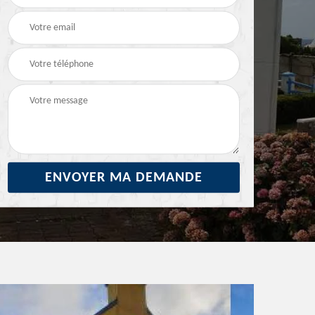
29
ravalement de façade
façade 29
29