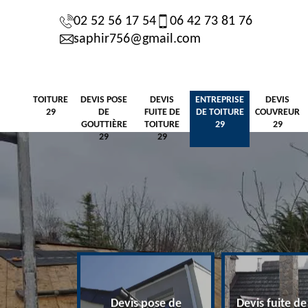
02 52 56 17 54
06 42 73 81 76
saphir756@gmail.com
TOITURE
DEVIS POSE
DEVIS
ENTREPRISE
DEVIS
29
DE
FUITE DE
DE TOITURE
COUVREUR
GOUTTIÈRE
TOITURE
29
29
29
29
Devis pose de
Devis fuite de