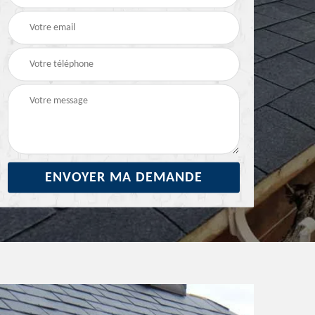
29
ravalement de façade
façade 29
29