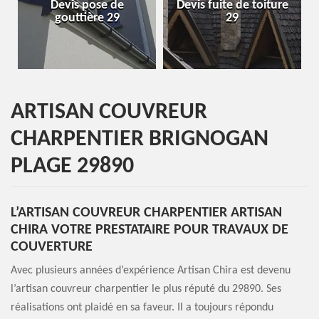
e
Devis fuite de toiture
Entreprise de toiture
29
29
ARTISAN COUVREUR
CHARPENTIER BRIGNOGAN
PLAGE 29890
L’ARTISAN COUVREUR CHARPENTIER ARTISAN
CHIRA VOTRE PRESTATAIRE POUR TRAVAUX DE
COUVERTURE
Avec plusieurs années d’expérience Artisan Chira est devenu
l’artisan couvreur charpentier le plus réputé du 29890. Ses
réalisations ont plaidé en sa faveur. Il a toujours répondu