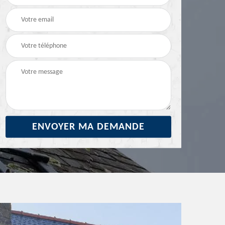
29
ravalement de façade
façade 29
29