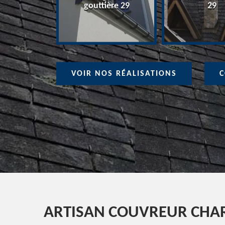
ure 29
gouttière 29
29
VOIR NOS RÉALISATIONS
C
ARTISAN COUVREUR CHAR