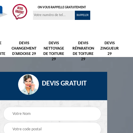
ON VOUS RAPPELLE GRATUITEMENT
E
DEVIS
DEVIS
DEVIS
DEVIS
CHANGEMENT
NETTOYAGE
RÉPARATION
ZINGUEUR
ITE
D'ARDOISE 29
DE TOITURE
DE TOITURE
29
29
29
DEVIS GRATUIT
Nettoyage et
Peintre et peinture de