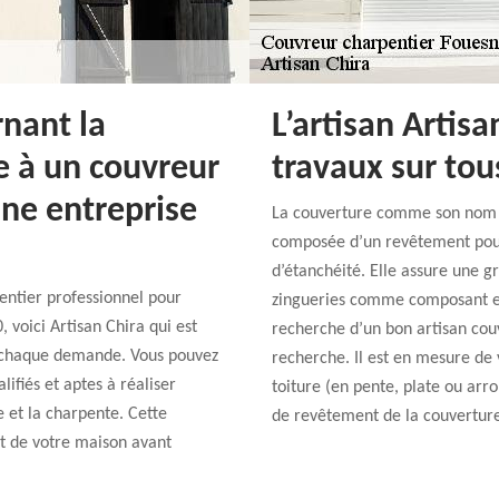
rnant la
L’artisan Artisa
e à un couvreur
travaux sur to
ne entreprise
La couverture comme son nom l’
composée d’un revêtement pour 
d’étanchéité. Elle assure une gr
entier professionnel pour
zingueries comme composant ess
 voici Artisan Chira qui est
recherche d’un bon artisan couv
ur chaque demande. Vous pouvez
recherche. Il est en mesure de vo
lifiés et aptes à réaliser
toiture (en pente, plate ou arro
 et la charpente. Cette
de revêtement de la couvertur
at de votre maison avant