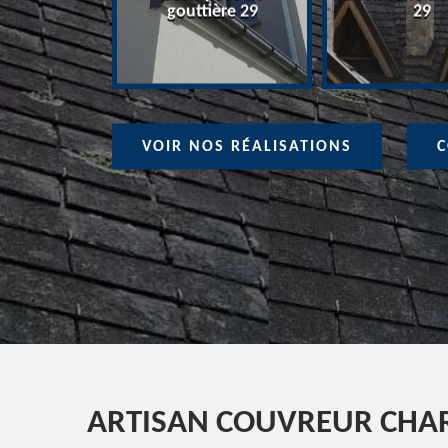
ure 29
gouttière 29
29
VOIR NOS RÉALISATIONS
C
ARTISAN COUVREUR CHAR