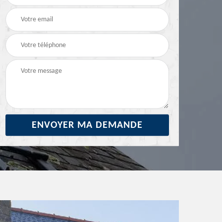
29
ravalement de façade
façade 29
29