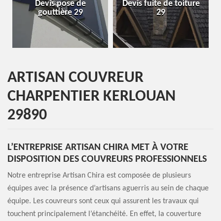
s pose de
Devis fuite de toiture
Entreprise de
ttière 29
29
29
ARTISAN COUVREUR
CHARPENTIER KERLOUAN
29890
L’ENTREPRISE ARTISAN CHIRA MET À VOTRE
DISPOSITION DES COUVREURS PROFESSIONNELS
Notre entreprise Artisan Chira est composée de plusieurs
équipes avec la présence d’artisans aguerris au sein de chaque
équipe. Les couvreurs sont ceux qui assurent les travaux qui
touchent principalement l’étanchéité. En effet, la couverture