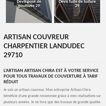
vis pose de
Devis fuite de toiture
Entreprise 
outtière 29
29
2
ARTISAN COUVREUR
CHARPENTIER LANDUDEC
29710
L’ARTISAN ARTISAN CHIRA EST À VOTRE SERVICE
POUR TOUS TRAVAUX DE COUVERTURE À TARIF
RÉDUIT
Je suis un artisan couvreur. Mon entreprise Artisan Chira
bénéficie d’une grande renommée grâce à mes réalisations sur
plusieurs années. Je ne livre que des travaux de grande qualité.