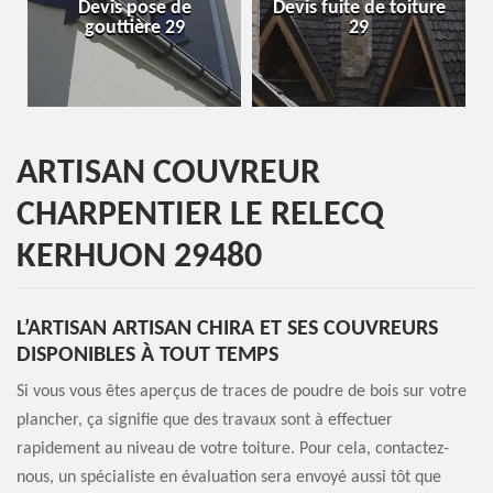
se de
Devis fuite de toiture
Entreprise de toi
re 29
29
29
ARTISAN COUVREUR
CHARPENTIER LE RELECQ
KERHUON 29480
L’ARTISAN ARTISAN CHIRA ET SES COUVREURS
DISPONIBLES À TOUT TEMPS
Si vous vous êtes aperçus de traces de poudre de bois sur votre
plancher, ça signifie que des travaux sont à effectuer
rapidement au niveau de votre toiture. Pour cela, contactez-
nous, un spécialiste en évaluation sera envoyé aussi tôt que