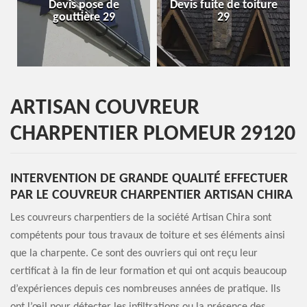
Devis pose de
Devis fuite de toiture
Ent
gouttière 29
29
ARTISAN COUVREUR
CHARPENTIER PLOMEUR 29120
INTERVENTION DE GRANDE QUALITÉ EFFECTUER
PAR LE COUVREUR CHARPENTIER ARTISAN CHIRA
Les couvreurs charpentiers de la société Artisan Chira sont
compétents pour tous travaux de toiture et ses éléments ainsi
que la charpente. Ce sont des ouvriers qui ont reçu leur
certificat à la fin de leur formation et qui ont acquis beaucoup
d’expériences depuis ces nombreuses années de pratique. Ils