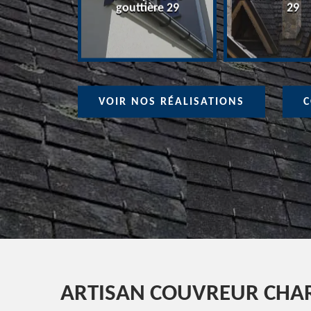
ure 29
gouttière 29
29
VOIR NOS RÉALISATIONS
C
ARTISAN COUVREUR CHA