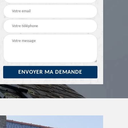
29
ravalement de façade
façade 29
29