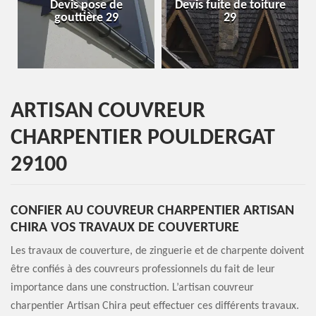
de
Devis fuite de toiture
Entreprise de toiture
29
29
29
ARTISAN COUVREUR
CHARPENTIER POULDERGAT
29100
CONFIER AU COUVREUR CHARPENTIER ARTISAN
CHIRA VOS TRAVAUX DE COUVERTURE
Les travaux de couverture, de zinguerie et de charpente doivent
être confiés à des couvreurs professionnels du fait de leur
importance dans une construction. L’artisan couvreur
charpentier Artisan Chira peut effectuer ces différents travaux.