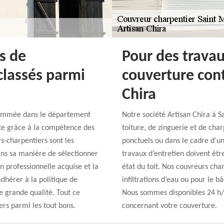
s de
Pour des trava
 classés parmi
couverture cont
Chira
enommée dans le département
Notre société Artisan Chira à
te grâce à la compétence des
toiture, de zinguerie et de cha
rs-charpentiers sont les
ponctuels ou dans le cadre d’un
ans sa manière de sélectionner
travaux d’entretien doivent êtr
n professionnelle acquise et la
état du toit. Nos couvreurs cha
adhérer à la politique de
infiltrations d’eau ou pour le 
ne grande qualité. Tout ce
Nous sommes disponibles 24 h/2
rs parmi les tout bons.
concernant votre couverture.