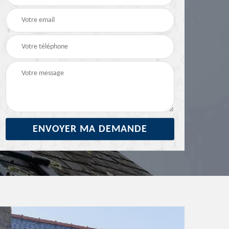
29
ravalement de façade
façade 29
29