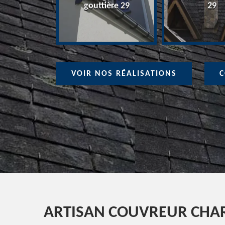
ure 29
gouttière 29
29
VOIR NOS RÉALISATIONS
C
ARTISAN COUVREUR CHAR