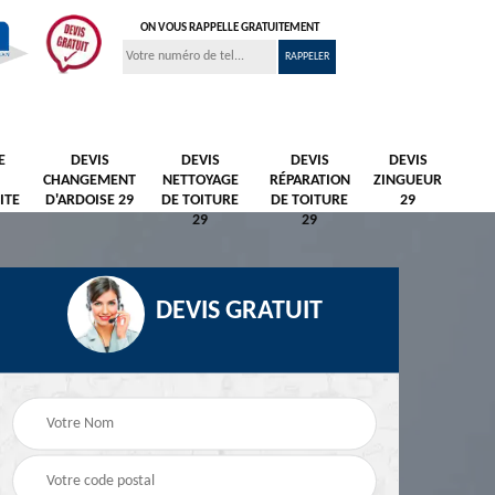
ON VOUS RAPPELLE GRATUITEMENT
E
DEVIS
DEVIS
DEVIS
DEVIS
CHANGEMENT
NETTOYAGE
RÉPARATION
ZINGUEUR
ITE
D'ARDOISE 29
DE TOITURE
DE TOITURE
29
29
29
DEVIS GRATUIT
Nettoyage et
Peintre et peinture de