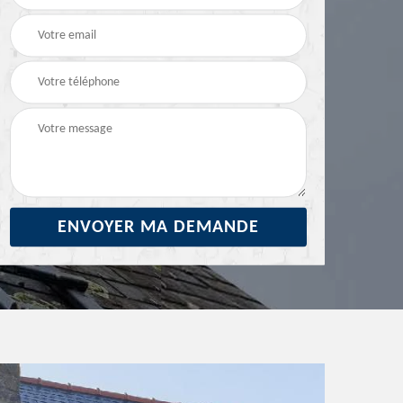
29
ravalement de façade
façade 29
29