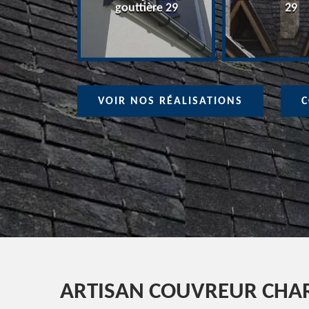
ure 29
gouttière 29
29
VOIR NOS RÉALISATIONS
C
ARTISAN COUVREUR CHAR