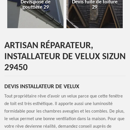
Devis pose de
Devis fuite de toiture
Entrep
gouttière 29
29
ARTISAN RÉPARATEUR,
INSTALLATEUR DE VELUX SIZUN
29450
DEVIS INSTALLATEUR DE VELUX
Tout propriétaire rêve d’avoir un velux parce que cette fenêtre
de toit est très esthétique. Il apporte aussi une luminosité
formidable pour les chambres aveugles et les combles. De plus,
le velux permet une bonne ventilation dans la maison. Pour que
votre rêve devienne réalité, demandez conseil auprès de