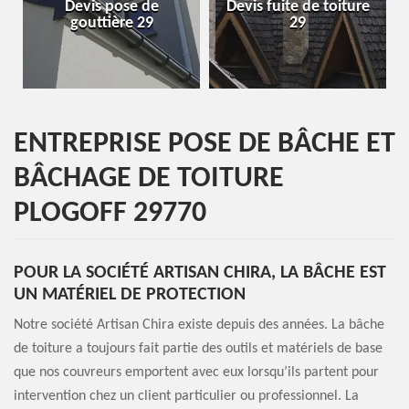
 pose de
Devis fuite de toiture
Entreprise de t
ière 29
29
29
ENTREPRISE POSE DE BÂCHE ET
BÂCHAGE DE TOITURE
PLOGOFF 29770
POUR LA SOCIÉTÉ ARTISAN CHIRA, LA BÂCHE EST
UN MATÉRIEL DE PROTECTION
Notre société Artisan Chira existe depuis des années. La bâche
de toiture a toujours fait partie des outils et matériels de base
que nos couvreurs emportent avec eux lorsqu’ils partent pour
intervention chez un client particulier ou professionnel. La