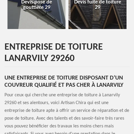
Devis pose de
Devis fuite de toiture
Entrepri
gouttière 29
29
ENTREPRISE DE TOITURE
LANARVILY 29260
UNE ENTREPRISE DE TOITURE DISPOSANT D’UN
COUVREUR QUALIFIÉ ET PAS CHER À LANARVILY
Pour ceux qui cherche une entreprise de toiture à Lanarvily
29260 et ses alentours, voici Artisan Chira qui est une
entreprise de toiture apte à offrir un service de réparation et de
pose de toiture. Avec des talents et des savoir-faire très rares
vous pouvez bénéficier des travaux les moins chers mais