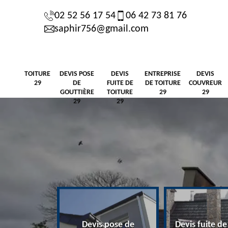
02 52 56 17 54
06 42 73 81 76
saphir756@gmail.com
TOITURE
DEVIS POSE
DEVIS
ENTREPRISE
DEVIS
29
DE
FUITE DE
DE TOITURE
COUVREUR
GOUTTIÈRE
TOITURE
29
29
29
29
Devis pose de
Devis fuite de