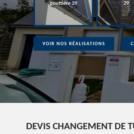
ure 29
gouttière 29
29
VOIR NOS RÉALISATIONS
C
DEVIS CHANGEMENT DE TU