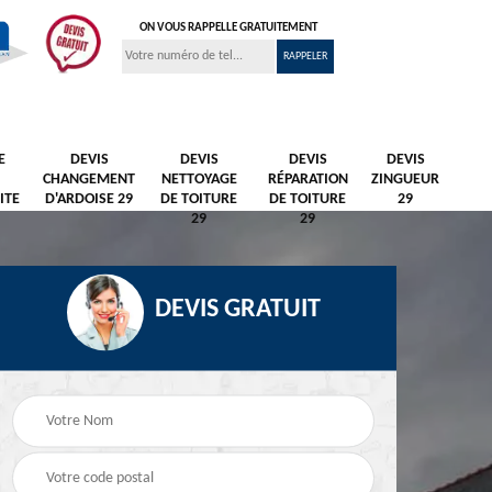
ON VOUS RAPPELLE GRATUITEMENT
E
DEVIS
DEVIS
DEVIS
DEVIS
CHANGEMENT
NETTOYAGE
RÉPARATION
ZINGUEUR
ITE
D'ARDOISE 29
DE TOITURE
DE TOITURE
29
29
29
DEVIS GRATUIT
Nettoyage et
Peintre et peinture de