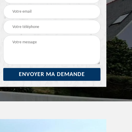
29
ravalement de façade
façade 29
29