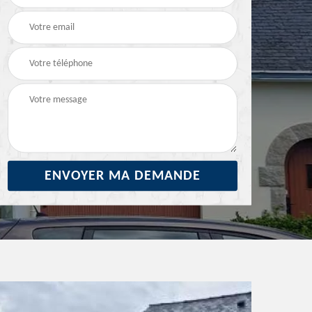
29
ravalement de façade
façade 29
29