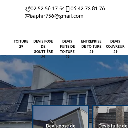
02 52 56 17 54
06 42 73 81 76
saphir756@gmail.com
TOITURE
DEVIS POSE
DEVIS
ENTREPRISE
DEVIS
29
DE
FUITE DE
DE TOITURE
COUVREUR
GOUTTIÈRE
TOITURE
29
29
29
29
Devis pose de
Devis fuite de