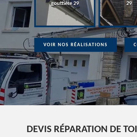
ure 29
gouttière 29
29
VOIR NOS RÉALISATIONS
C
DEVIS RÉPARATION DE TO