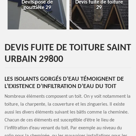
Devis pose de
Devis fuite de toiture
E
gouttière 29
29
DEVIS FUITE DE TOITURE SAINT
URBAIN 29800
LES ISOLANTS GORGÉS D’EAU TÉMOIGNENT DE
L’EXISTENCE D’INFILTRATION D’EAU DU TOIT
Nombreux éléments composent un toit. On y voit notamment la
toiture, la charpente, la couverture et les zingueries. Il existe
aussi les divers éléments suivant les bâtis comme la cheminée.
Chacun de ces éléments est susceptible d’être le lieu de
l’infiltration d’eau venant du toit. Par exemple au niveau du