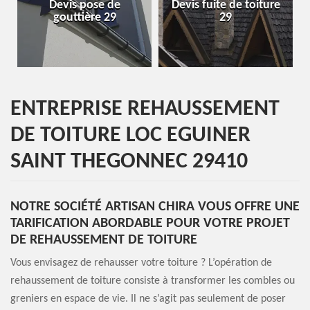
 pose de
Devis fuite de toiture
Entreprise de t
ière 29
29
29
ENTREPRISE REHAUSSEMENT
DE TOITURE LOC EGUINER
SAINT THEGONNEC 29410
NOTRE SOCIÉTÉ ARTISAN CHIRA VOUS OFFRE UNE
TARIFICATION ABORDABLE POUR VOTRE PROJET
DE REHAUSSEMENT DE TOITURE
Vous envisagez de rehausser votre toiture ? L’opération de
rehaussement de toiture consiste à transformer les combles ou
greniers en espace de vie. Il ne s’agit pas seulement de poser