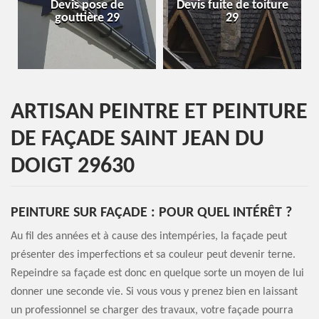
Devis pose de
Devis fuite de toiture
Entrep
gouttière 29
29
ARTISAN PEINTRE ET PEINTURE
DE FAÇADE SAINT JEAN DU
DOIGT 29630
PEINTURE SUR FAÇADE : POUR QUEL INTÉRÊT ?
Au fil des années et à cause des intempéries, la façade peut
présenter des imperfections et sa couleur peut devenir terne.
Repeindre sa façade est donc en quelque sorte un moyen de lui
donner une seconde vie. Si vous vous y prenez bien en laissant
un professionnel se charger des travaux, votre façade pourra