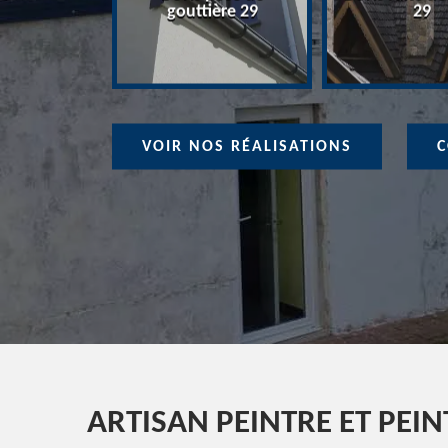
ure 29
gouttière 29
29
VOIR NOS RÉALISATIONS
C
ARTISAN PEINTRE ET PEI