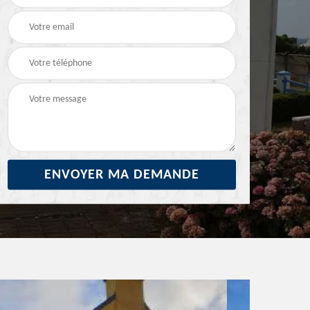
29
ravalement de façade
façade 29
29