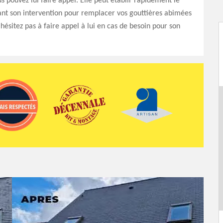
us pouvez lui faire appel. Elle peut établir rapidement le
ant son intervention pour remplacer vos gouttières abimées
’hésitez pas à faire appel à lui en cas de besoin pour son