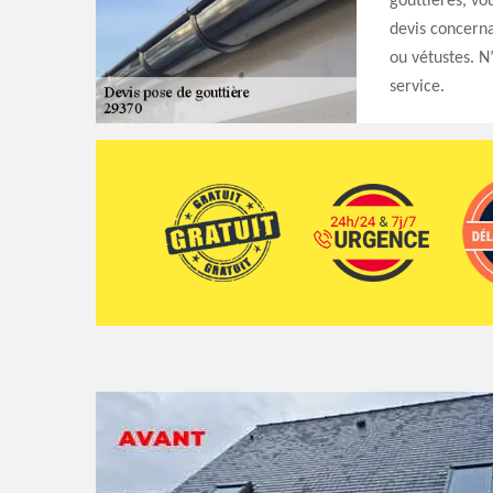
gouttières, vo
devis concern
ou vétustes. N
service.