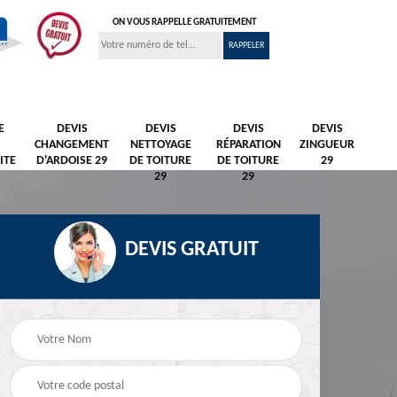
ON VOUS RAPPELLE GRATUITEMENT
E
DEVIS
DEVIS
DEVIS
DEVIS
CHANGEMENT
NETTOYAGE
RÉPARATION
ZINGUEUR
ITE
D'ARDOISE 29
DE TOITURE
DE TOITURE
29
29
29
DEVIS GRATUIT
Nettoyage et
Peintre et peinture de