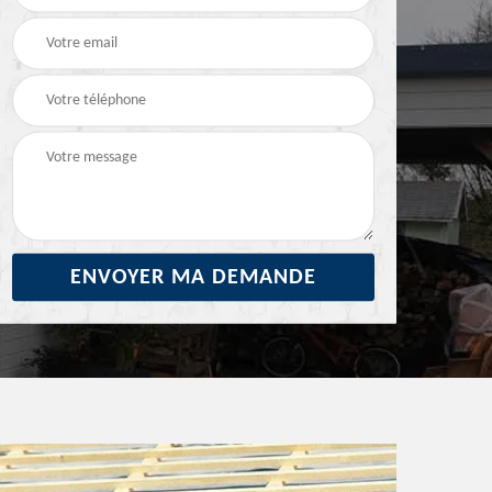
29
ravalement de façade
façade 29
29