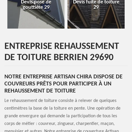
Devis pose de
Devis fuite de toiture
Entrepr
gouttière 29
29
ENTREPRISE REHAUSSEMENT
DE TOITURE BERRIEN 29690
NOTRE ENTREPRISE ARTISAN CHIRA DISPOSE DE
COUVREURS PRÊTS POUR PARTICIPER À UN
REHAUSSEMENT DE TOITURE
Le rehaussement de toiture consiste à relever de quelques
centimètres la base de la toiture en pente. Une opération de
grande envergure qui demande la participation de tous les
corps de métier : couvreur, zingueur, charpentier, maçon,
menuisier et autres. Notre entreprise de couverture Artisan