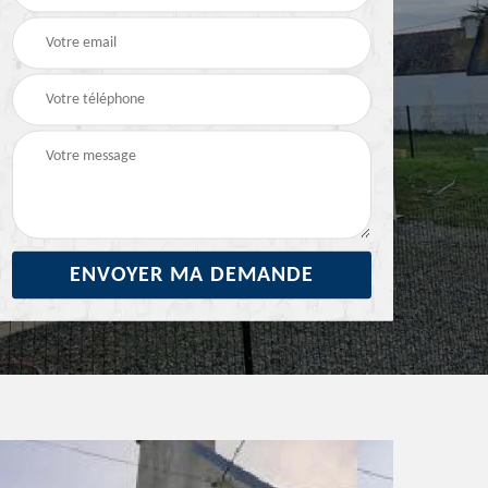
29
ravalement de façade
façade 29
29