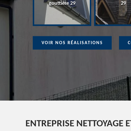
ure 29
gouttière 29
29
VOIR NOS RÉALISATIONS
C
ENTREPRISE NETTOYAGE 