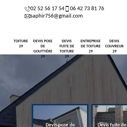
02 52 56 17 54
06 42 73 81 76
saphir756@gmail.com
TOITURE
DEVIS POSE
DEVIS
ENTREPRISE
DEVIS
29
DE
FUITE DE
DE TOITURE
COUVREUR
GOUTTIÈRE
TOITURE
29
29
29
29
Devis pose de
Devis fuite de