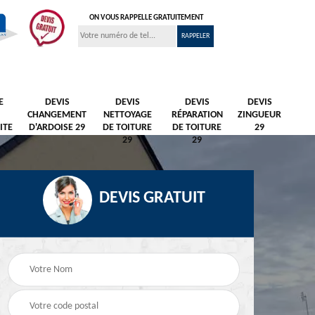
ON VOUS RAPPELLE GRATUITEMENT
E
DEVIS
DEVIS
DEVIS
DEVIS
CHANGEMENT
NETTOYAGE
RÉPARATION
ZINGUEUR
ITE
D'ARDOISE 29
DE TOITURE
DE TOITURE
29
29
29
DEVIS GRATUIT
Nettoyage et
Peintre et peinture de