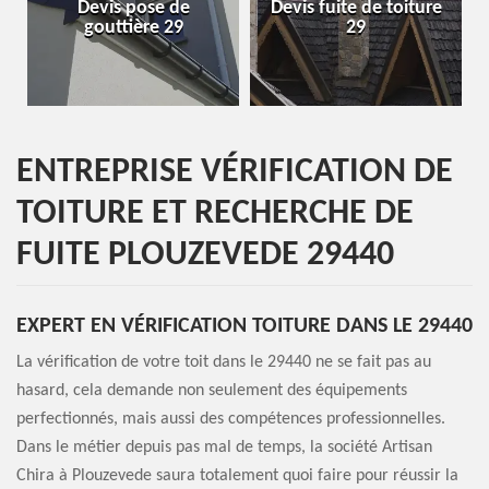
evis pose de
Devis fuite de toiture
Entreprise
gouttière 29
29
ENTREPRISE VÉRIFICATION DE
TOITURE ET RECHERCHE DE
FUITE PLOUZEVEDE 29440
EXPERT EN VÉRIFICATION TOITURE DANS LE 29440
La vérification de votre toit dans le 29440 ne se fait pas au
hasard, cela demande non seulement des équipements
perfectionnés, mais aussi des compétences professionnelles.
Dans le métier depuis pas mal de temps, la société Artisan
Chira à Plouzevede saura totalement quoi faire pour réussir la