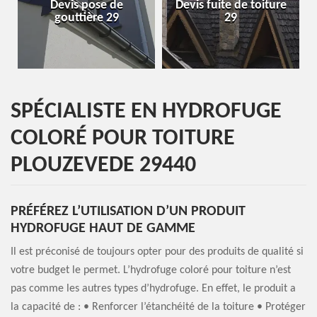
evis pose de
Devis fuite de toiture
Entreprise
gouttière 29
29
SPÉCIALISTE EN HYDROFUGE
COLORÉ POUR TOITURE
PLOUZEVEDE 29440
PRÉFÉREZ L’UTILISATION D’UN PRODUIT
HYDROFUGE HAUT DE GAMME
Il est préconisé de toujours opter pour des produits de qualité si
votre budget le permet. L’hydrofuge coloré pour toiture n’est
pas comme les autres types d’hydrofuge. En effet, le produit a
la capacité de : • Renforcer l’étanchéité de la toiture • Protéger