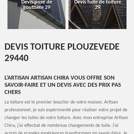
Devis pose de
Devis fuite de toiture
En
gouttière 29
29
DEVIS TOITURE PLOUZEVEDE
29440
L’ARTISAN ARTISAN CHIRA VOUS OFFRE SON
SAVOIR-FAIRE ET UN DEVIS AVEC DES PRIX PAS
CHERS
La toiture est le premier bouclier de votre maison. Artisan
professionnel, je suis expérimenté pour réaliser votre projet de
changer les tuiles de votre toiture. Avec mon entreprise Artisan
Chira, j’ai effectué de nombreux changements de tuile. J’ai
acquis de grandes expériences transformées en savoir-faire. Je