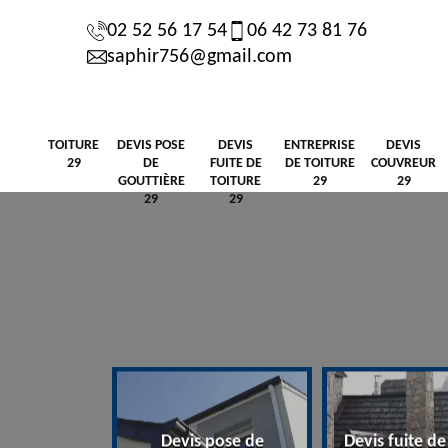
02 52 56 17 54
06 42 73 81 76
saphir756@gmail.com
TOITURE
DEVIS POSE
DEVIS
ENTREPRISE
DEVIS
29
DE
FUITE DE
DE TOITURE
COUVREUR
GOUTTIÈRE
TOITURE
29
29
29
29
Devis pose de
Devis fuite de toiture
E