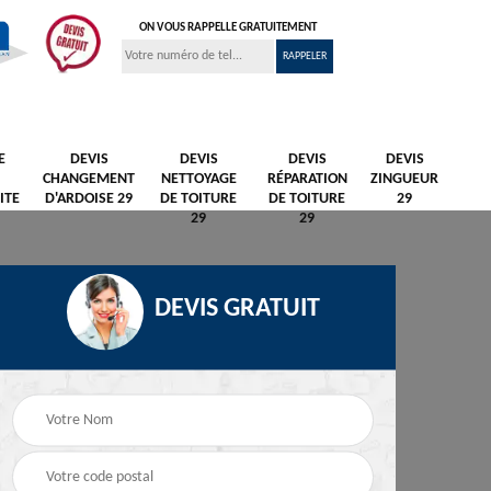
ON VOUS RAPPELLE GRATUITEMENT
E
DEVIS
DEVIS
DEVIS
DEVIS
CHANGEMENT
NETTOYAGE
RÉPARATION
ZINGUEUR
ITE
D'ARDOISE 29
DE TOITURE
DE TOITURE
29
29
29
DEVIS GRATUIT
ettoyage et
Peintre et peinture de
Hydrofuge